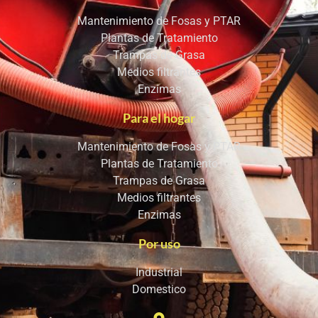
Mantenimiento de Fosas y PTAR
Plantas de Tratamiento
Trampas de Grasa
Medios filtrantes
Enzimas
Para el hogar
Mantenimiento de Fosas y PTAR
Plantas de Tratamiento
Trampas de Grasa
Medios filtrantes
Enzimas
Por uso
Industrial
Domestico