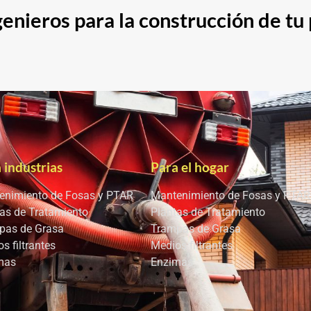
enieros para la construcción de tu 
 industrias
Para el hogar
enimiento de Fosas y PTAR
Mantenimiento de Fosas y PTAR
as de Tratamiento
Plantas de Tratamiento
pas de Grasa
Trampas de Grasa
s filtrantes
Medios filtrantes
mas
Enzimas