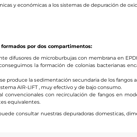
cnicas y económicas
a los sistemas de depuración de oxid
 formados por dos compartimentos:
ante
difusores de microburbujas con membrana en EPDM
nseguimos la formación de colonias bacterianas enca
 se produce la sedimentación secundaria de los fangos act
tema AIR-LIFT , muy efectivo y de bajo consumo.
al
convencionales con recirculación de fangos en mode
tes equivalentes.
puede consultar nuestras
depuradoras domesticas
,
dim