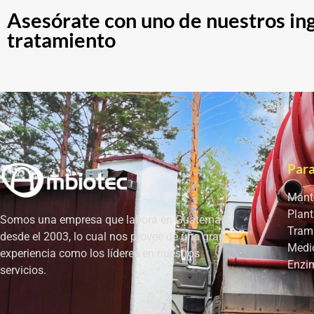
Asesórate con uno de nuestros ing
tratamiento
Para
Mant
Plant
Somos una empresa que labora en Guatemala
Tram
desde el 2003, lo cual nos provee de una gran
Medio
experiencia como los líderes en nuestros
Enzi
servicios.